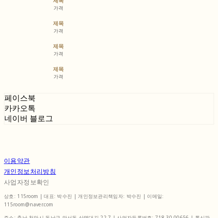
제목
가격
제목
가격
제목
가격
제목
가격
페이스북
카카오톡
네이버 블로그
이용약관
개인정보처리방침
사업자정보확인
상호: 115room | 대표: 박수진 | 개인정보관리책임자: 박수진 | 이메일:
115room@naver.com
주소: 충남 천안시 동남구 안서동 상명대길 22-7 | 사업자등록번호:
718-30-00656
| 통신판