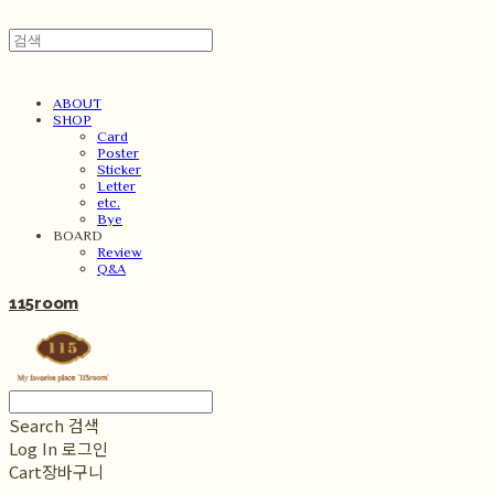
ABOUT
SHOP
Card
Poster
Sticker
Letter
etc.
Bye
BOARD
Review
Q&A
115room
Search
검색
Log In
로그인
Cart
장바구니