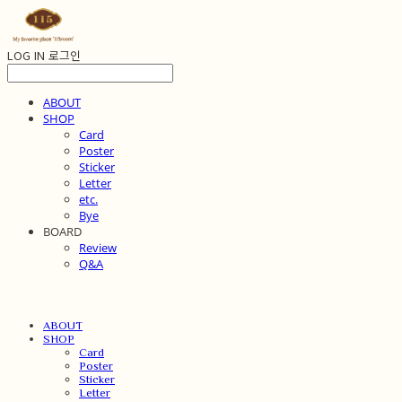
LOG IN
로그인
ABOUT
SHOP
Card
Poster
Sticker
Letter
etc.
Bye
BOARD
Review
Q&A
ABOUT
SHOP
Card
Poster
Sticker
Letter