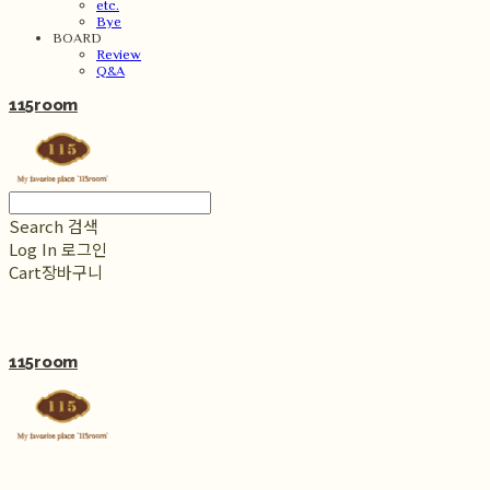
etc.
Bye
BOARD
Review
Q&A
115room
Search
검색
Log In
로그인
Cart
장바구니
115room