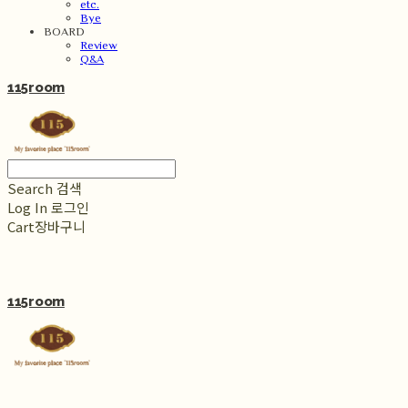
etc.
Bye
BOARD
Review
Q&A
115room
Search
검색
Log In
로그인
Cart
장바구니
115room