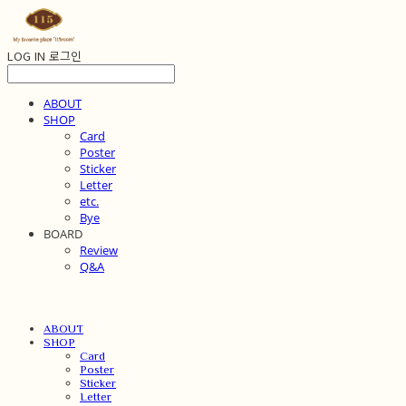
LOG IN
로그인
ABOUT
SHOP
Card
Poster
Sticker
Letter
etc.
Bye
BOARD
Review
Q&A
ABOUT
SHOP
Card
Poster
Sticker
Letter