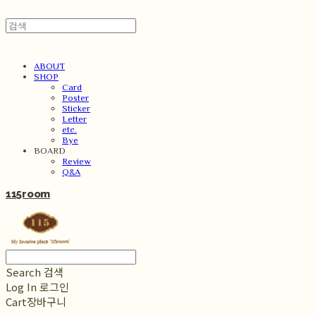
ABOUT
SHOP
Card
Poster
Sticker
Letter
etc.
Bye
BOARD
Review
Q&A
115room
Search
검색
Log In
로그인
Cart
장바구니