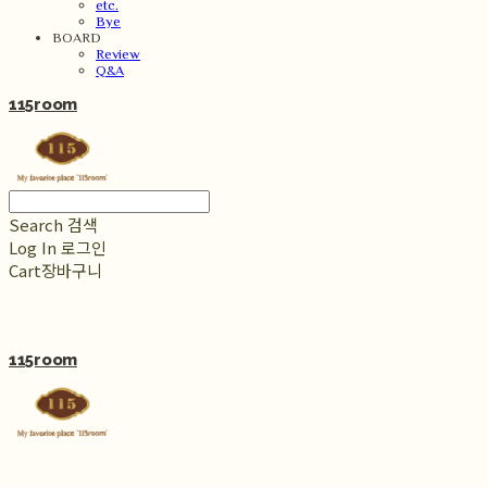
etc.
Bye
BOARD
Review
Q&A
115room
Search
검색
Log In
로그인
Cart
장바구니
115room