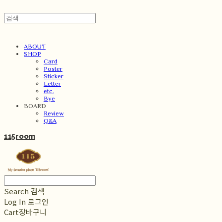
ABOUT
SHOP
Card
Poster
Sticker
Letter
etc.
Bye
BOARD
Review
Q&A
115room
Search
검색
Log In
로그인
Cart
장바구니