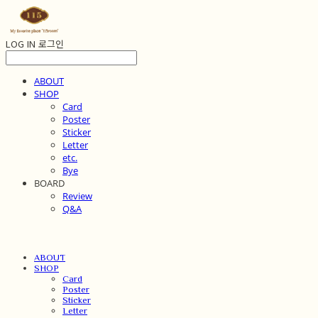
LOG IN
로그인
ABOUT
SHOP
Card
Poster
Sticker
Letter
etc.
Bye
BOARD
Review
Q&A
ABOUT
SHOP
Card
Poster
Sticker
Letter