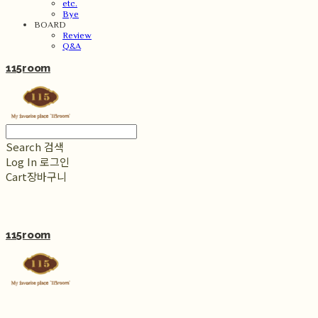
etc.
Bye
BOARD
Review
Q&A
115room
Search
검색
Log In
로그인
Cart
장바구니
115room