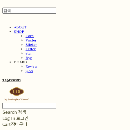
ABOUT
SHOP
Card
Poster
Sticker
Letter
etc.
Bye
BOARD
Review
Q&A
115room
Search
검색
Log In
로그인
Cart
장바구니