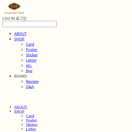
LOG IN
로그인
ABOUT
SHOP
Card
Poster
Sticker
Letter
etc.
Bye
BOARD
Review
Q&A
ABOUT
SHOP
Card
Poster
Sticker
Letter