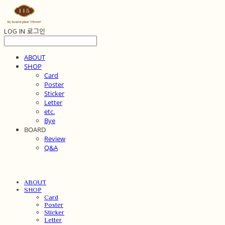
LOG IN
로그인
ABOUT
SHOP
Card
Poster
Sticker
Letter
etc.
Bye
BOARD
Review
Q&A
ABOUT
SHOP
Card
Poster
Sticker
Letter