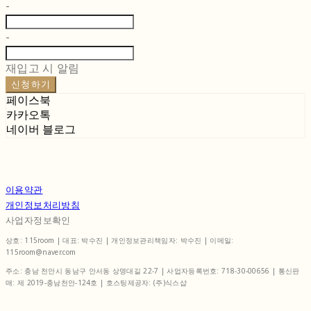
-
-
재입고 시 알림
신청하기
페이스북
카카오톡
네이버 블로그
이용약관
개인정보처리방침
사업자정보확인
상호: 115room | 대표: 박수진 | 개인정보관리책임자: 박수진 | 이메일:
115room@naver.com
주소: 충남 천안시 동남구 안서동 상명대길 22-7 | 사업자등록번호:
718-30-00656
| 통신판
매:
제 2019-충남천안-124호
| 호스팅제공자: (주)식스샵