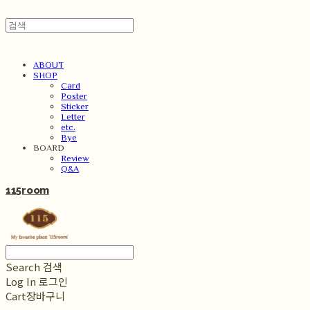
ABOUT
SHOP
Card
Poster
Sticker
Letter
etc.
Bye
BOARD
Review
Q&A
115room
Search
검색
Log In
로그인
Cart
장바구니