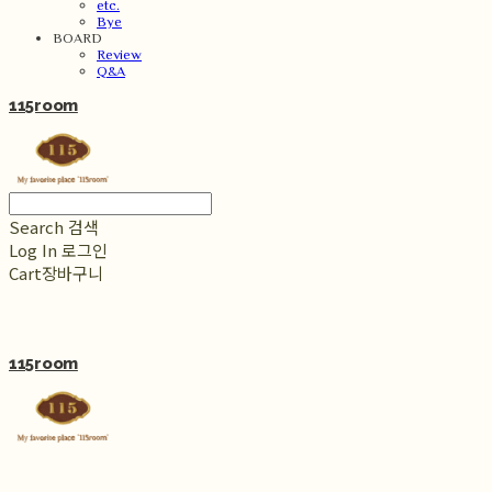
etc.
Bye
BOARD
Review
Q&A
115room
Search
검색
Log In
로그인
Cart
장바구니
115room