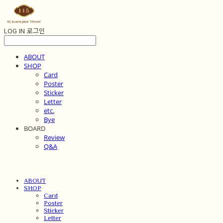
LOG IN
로그인
ABOUT
SHOP
Card
Poster
Sticker
Letter
etc.
Bye
BOARD
Review
Q&A
ABOUT
SHOP
Card
Poster
Sticker
Letter