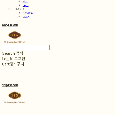
etc.
Bye
BOARD
Review
Q&A
115room
Search
검색
Log In
로그인
Cart
장바구니
115room