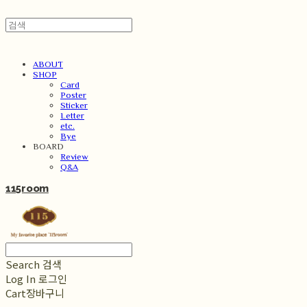
ABOUT
SHOP
Card
Poster
Sticker
Letter
etc.
Bye
BOARD
Review
Q&A
115room
Search
검색
Log In
로그인
Cart
장바구니