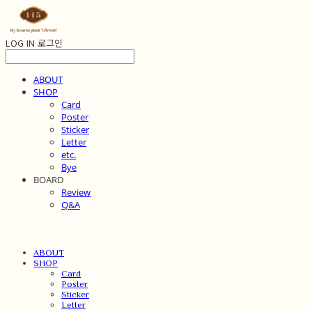
LOG IN
로그인
ABOUT
SHOP
Card
Poster
Sticker
Letter
etc.
Bye
BOARD
Review
Q&A
ABOUT
SHOP
Card
Poster
Sticker
Letter