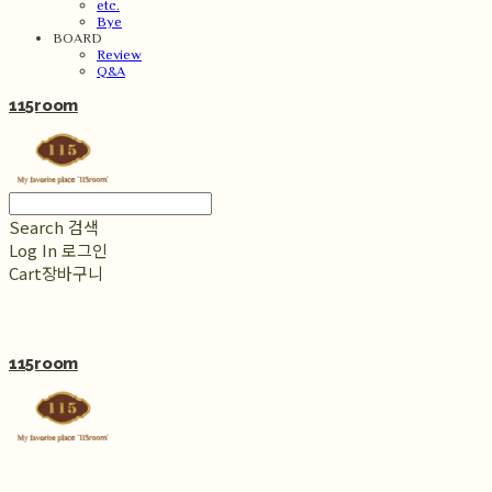
etc.
Bye
BOARD
Review
Q&A
115room
Search
검색
Log In
로그인
Cart
장바구니
115room