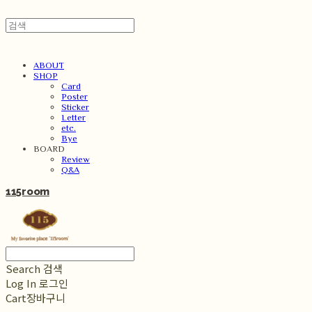
ABOUT
SHOP
Card
Poster
Sticker
Letter
etc.
Bye
BOARD
Review
Q&A
115room
Search
검색
Log In
로그인
Cart
장바구니